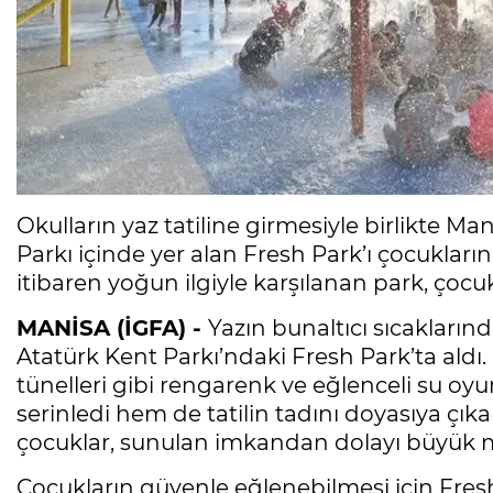
Okulların yaz tatiline girmesiyle birlikte M
Parkı içinde yer alan Fresh Park’ı çocukları
itibaren yoğun ilgiyle karşılanan park, çocuk
MANİSA (İGFA) -
Yazın bunaltıcı sıcaklarınd
Atatürk Kent Parkı’ndaki Fresh Park’ta aldı. S
tünelleri gibi rengarenk ve eğlenceli su oyu
serinledi hem de tatilin tadını doyasıya çıka
çocuklar, sunulan imkandan dolayı büyük m
Çocukların güvenle eğlenebilmesi için Fresh