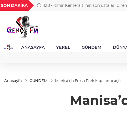
GEL
TND
BGN
VND
SON DAKİKA
11:18 - Nevşehir'de telefon ışıkları Bengü'nü
49
18,2677
16,3788
27,9743
0,0018
eşlik etti
ANASAYFA
YEREL
GÜNDEM
DÜNY
Anasayfa
GÜNDEM
Manisa’da Fresh Park kapılarını açtı
Manisa’d