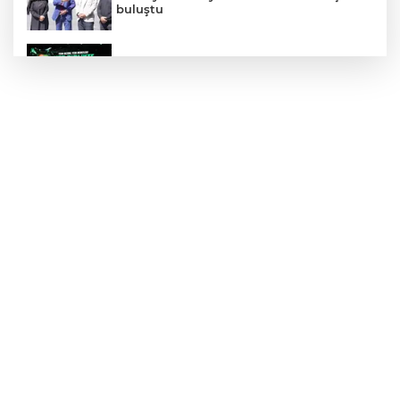
buluştu
Yeşil-siyahlılar yeni sezonu coşkuyla açtı
Türkiye'nin planlı tarım tarihi değişti