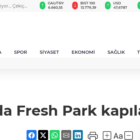
GAU/TRY
BIST 100
USD
EUR
n şarkılarına
6.660,55
13.779,39
47,6787
55,1254
A
SPOR
SİYASET
EKONOMİ
SAĞLIK
a Fresh Park kapıla