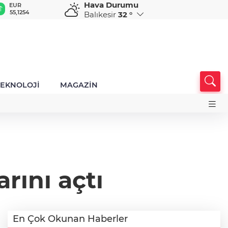
Hava Durumu
GBP
CHF
CAD
RUB
A
64,3468
59,0083
34,1883
0,5822
1
Balıkesir
32 °
TEKNOLOJİ
MAGAZİN
rını açtı
En Çok Okunan Haberler