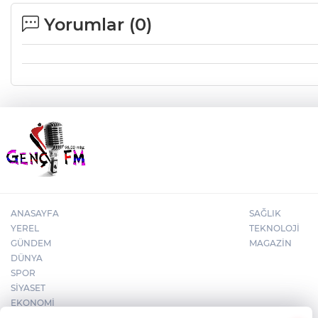
Yorumlar (
0
)
ANASAYFA
SAĞLIK
YEREL
TEKNOLOJİ
GÜNDEM
MAGAZİN
DÜNYA
SPOR
SİYASET
EKONOMİ
×