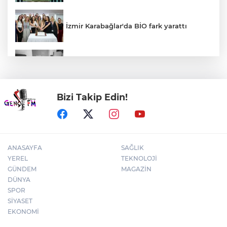
İzmir Karabağlar'da BİO fark yarattı
30 ilde DEAŞ'a 104 gözaltı!
Bizi Takip Edin!
Bursa Yıldırım'da çocuklar hem öğreniyor
hem eğleniyor
ANASAYFA
SAĞLIK
YEREL
TEKNOLOJİ
GÜNDEM
MAGAZİN
DÜNYA
SPOR
SİYASET
EKONOMİ