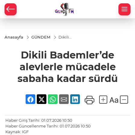
Anasayfa
GÜNDEM
Dikili
Bademler’de
alevlerle
Dikili Bademler’de
mücadele
sabaha
kadar sürdü
alevlerle mücadele
sabaha kadar sürdü
Haber Giriş Tarihi: 01.07.2026 10:50
Haber Güncellenme Tarihi: 01.07.2026 10:50
Kaynak: IGF