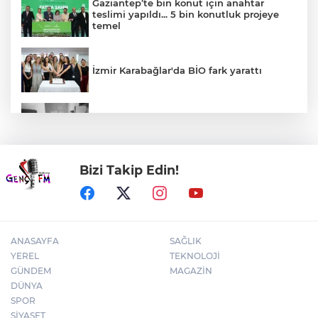
Gaziantep’te bin konut için anahtar
teslimi yapıldı... 5 bin konutluk projeye
temel
İzmir Karabağlar'da BİO fark yarattı
30 ilde DEAŞ'a 104 gözaltı!
Bizi Takip Edin!
Bursa Yıldırım'da çocuklar hem öğreniyor
hem eğleniyor
ANASAYFA
SAĞLIK
YEREL
TEKNOLOJİ
GÜNDEM
MAGAZİN
DÜNYA
SPOR
SİYASET