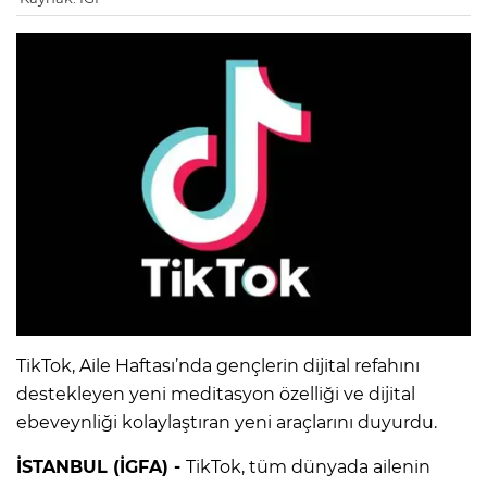
TikTok, Aile Haftası’nda gençlerin dijital refahını
destekleyen yeni meditasyon özelliği ve dijital
ebeveynliği kolaylaştıran yeni araçlarını duyurdu.
İSTANBUL (İGFA) -
TikTok, tüm dünyada ailenin