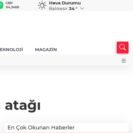
Hava Durumu
GBP
CHF
CAD
RUB
A
64,3468
59,0083
34,1883
0,5822
1
Balıkesir
34 °
TEKNOLOJİ
MAGAZİN
 atağı
En Çok Okunan Haberler