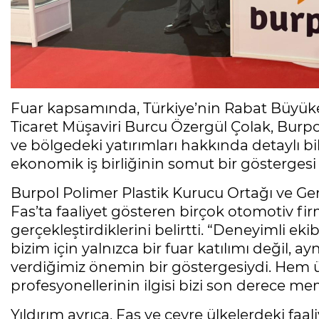
Fuar kapsamında, Türkiye’nin Rabat Büyükelç
Ticaret Müşaviri Burcu Özergül Çolak, Burpol 
ve bölgedeki yatırımları hakkında detaylı bilg
ekonomik iş birliğinin somut bir göstergesi 
Burpol Polimer Plastik Kurucu Ortağı ve Gen
Fas’ta faaliyet gösteren birçok otomotiv fi
gerçekleştirdiklerini belirtti. “Deneyimli eki
bizim için yalnızca bir fuar katılımı değil,
verdiğimiz önemin bir göstergesiydi. Hem ül
profesyonellerinin ilgisi bizi son derece me
Yıldırım ayrıca, Fas ve çevre ülkelerdeki faal