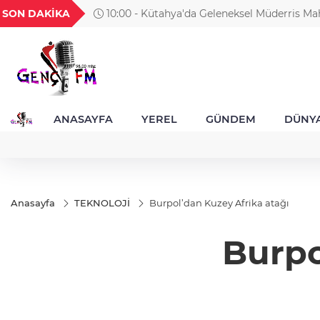
GEL
TND
BGN
VND
SON DAKİKA
10:00 - Kütahya'da Geleneksel Müderris Mah
49
18,2677
16,3788
27,9743
0,0018
coşkusu
ANASAYFA
YEREL
GÜNDEM
DÜNY
Anasayfa
TEKNOLOJİ
Burpol’dan Kuzey Afrika atağı
Burpo