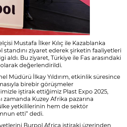
isi Mustafa İlker Kılıç ile Kazablanka
standını ziyaret ederek şirketin faaliyetleri
i aldı. Bu ziyaret, Türkiye ile Fas arasındaki
olarak değerlendirildi.
el Müdürü İlkay Yıldırım, etkinlik süresince
rmasıyla birebir görüşmeler
bimizle iştirak ettiğimiz Plast Expo 2025,
 aynı zamanda Kuzey Afrika pazarına
ke yetkililerinin hem de sektör
mnun etti” dedi.
iyetlerini Burpol Africa iştiraki üzerinden