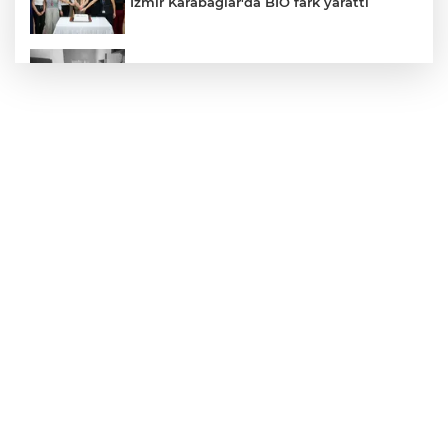
İzmir Karabağlar'da BİO fark yarattı
30 ilde DEAŞ'a 104 gözaltı!
Bursa Yıldırım'da çocuklar hem öğreniyor
hem eğleniyor