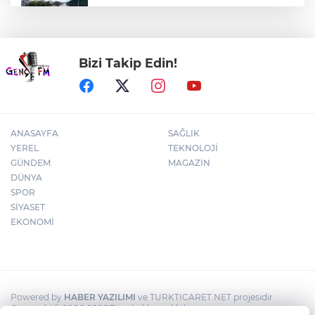
Kocaeli Darıca’ya Büyükşehir'den modern
ulaşım yatırımı
Bizi Takip Edin!
İzmir Karabağlar'da BİO fark yarattı
ANASAYFA
SAĞLIK
YEREL
TEKNOLOJİ
GÜNDEM
MAGAZİN
DÜNYA
SPOR
SİYASET
EKONOMİ
Powered by
HABER YAZILIMI
ve TURKTICARET.NET projesidir
Copyright© 2006-2026 Tüm hakları saklıdır.