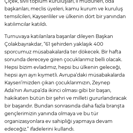
Çiçek, sivil toplum kuruluşları, il müdürleri, oda
başkanları, meclis üyeleri, kamu kurum ve kuruluş
temsilcileri, Kayserililer ve ülkenin dört bir yanından
katılımcılar katıldı.
Turnuvaya katılanlara başarılar dileyen Başkan
Çolakbayrakdar, “61 şehirden yaklaşık 400
sporcumuz müsabakalarda ter dökecek. Bir hafta
sonunda dereceye giren çocuklarımız belli olacak.
Hepsi bizim evladımız, hepsi bu ülkenin geleceği,
hepsi ayrı ayrı kıymetli. Avrupa’daki müsabakalarda
Kayseri’mizden çıkan çocuklarımızın, Zeynep
Ada’nın Avrupa’da ikinci olması gibi bir başarı,
hakikaten bütün bir şehri ve milleti gururlandıracak
bir başarıdır. Bundan sonrasında daha fazla branşta
gençlerimizin yanında olmaya ve bu tür
organizasyonlara ev sahipliği yapmaya devam
edeceğiz.” ifadelerini kullandı.