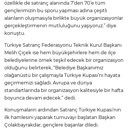
özellikle de satranç alanında 7’den 70’e tüm
gençlerimizin bu sporu yapması adına çeşitli
alanların oluşmasıyla birlikte büyük organizasyonlar
gerçekleştirmenin mutluluğunu yaşıyoruz.” diye
konuştu.
Türkiye Satranç Federasyonu Teknik Kurul Başkanı
Melih Çiçek ise hem büyükşehirlere hem de ilçe
belediyelerine örnek teşkil edecek bir organizasyon
olduğunu belirterek, “Belediye Başkanımız
olağanüstü bir çalışmayla Türkiye Kupası’nı hayata
geçirmemizi sağladı. Avrupa ve dünya
standartlarında bir organizasyon kalitesiyle bir hafta
boyunca devam edecek.” dedi.
Konuşmaların ardından Satranç Türkiye Kupası’nın
ilk hamlesini yaparak turnuvayı başlatan Başkan
Çolakbayrakdar, gençlere başarılar diledi.