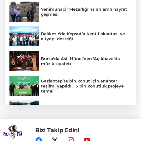
Yenimuhacir Mezarlığı'na anlamlı hayrat
çeşmesi
Balıkesir'de Kepsut’a Kent Lokantası ve
altyapı desteği
Bursa'da Aslı Hünel’den 'Açıkhava’da
müzik ziyafeti
Gaziantep’te bin konut için anahtar
teslimi yapıldı... 5 bin konutluk projeye
temel
Kocaeli Darıca’ya Büyükşehir'den modern
ulaşım yatırımı
Bizi Takip Edin!
İzmir Karabağlar'da BİO fark yarattı