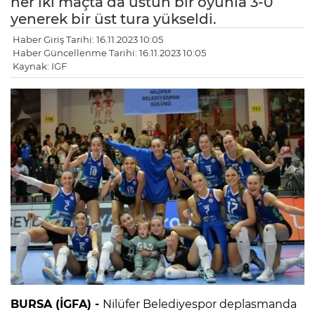
her iki maçta da üstün bir oyunla 3-0
yenerek bir üst tura yükseldi.
Haber Giriş Tarihi: 16.11.2023 10:05
Haber Güncellenme Tarihi: 16.11.2023 10:05
Kaynak: IGF
BURSA (İGFA) -
Nilüfer Belediyespor deplasmanda