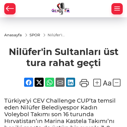
Anasayfa
SPOR
Nilüfer'in
Sultanları
üst tura
Nilüfer'in Sultanları üst
rahat
geçti
tura rahat geçti
Türkiye'yi CEV Challenge CUP’ta temsil
eden Nilüfer Belediyespor Kadın
Voleybol Takımı son 16 turunda
Hırvatistan’ın Marina Kastela Takımı’nı