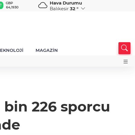
Hava Durumu
GBP
CHF
CAD
RUB
A
64,1930
58,6690
34,0147
0,5837
1
Balıkesir
32 °
TEKNOLOJİ
MAGAZİN
n bin 226 sporcu
nde