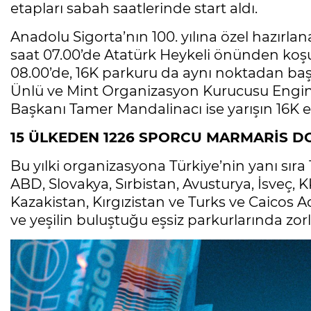
etapları sabah saatlerinde start aldı.
Anadolu Sigorta’nın 100. yılına özel hazırla
saat 07.00’de Atatürk Heykeli önünden koşu
08.00’de, 16K parkuru da aynı noktadan baş
Ünlü ve Mint Organizasyon Kurucusu Engin 
Başkanı Tamer Mandalinacı ise yarışın 16K 
15 ÜLKEDEN 1226 SPORCU MARMARİS 
Bu yılki organizasyona Türkiye’nin yanı sıra 
ABD, Slovakya, Sırbistan, Avusturya, İsveç, K
Kazakistan, Kırgızistan ve Turks ve Caicos A
ve yeşilin buluştuğu eşsiz parkurlarında zor