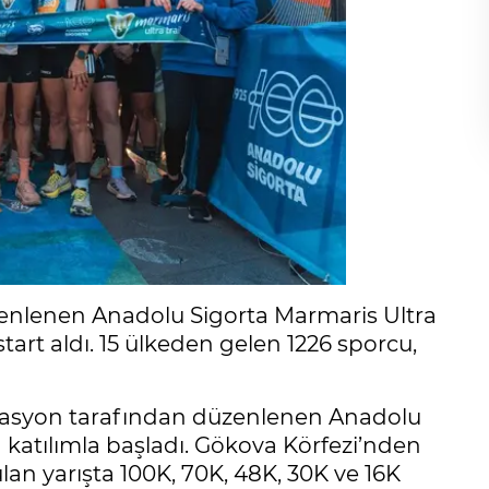
zenlenen Anadolu Sigorta Marmaris Ultra
start aldı. 15 ülkeden gelen 1226 sporcu,
asyon tarafından düzenlenen Anadolu
n katılımla başladı. Gökova Körfezi’nden
an yarışta 100K, 70K, 48K, 30K ve 16K