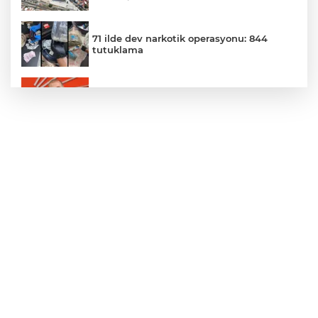
71 ilde dev narkotik operasyonu: 844
tutuklama
Gürsel Tekin’den 'tutarlılık' mesajı... Tarihi
meselelerde pusula net olmalı
MGK'dan 8 maddelik bildiri... Terörsüz
Türkiye, bölgesel güvenlik ve Gazze
mesajı