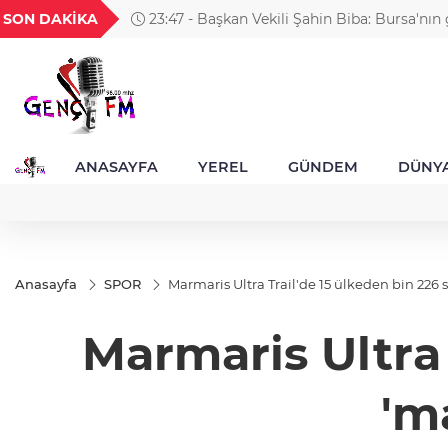
GEL
TND
BGN
VND
SON DAKİKA
23:47 - Başkan Vekili Şahin Biba: Bursa'nın
23
18,2379
16,2328
27,9743
0,0018
bütüncül anlayışla planlıyoruz
ANASAYFA
YEREL
GÜNDEM
DÜNY
Anasayfa
SPOR
Marmaris Ultra Trail'de 15 ülkeden bin 226 s
Marmaris Ultra 
'm