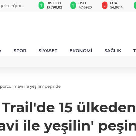
GAU/TRY
BIST 100
USD
EUR
 geleceğini
6.537,79
13.798,82
47,6920
54,9614
A
SPOR
SİYASET
EKONOMİ
SAĞLIK
porcu 'mavi ile yeşilin' peşinde
Trail'de 15 ülkede
avi ile yeşilin' peşi