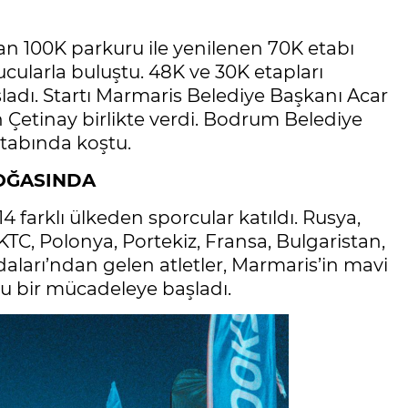
nan 100K parkuru ile yenilenen 70K etabı
cularla buluştu. 48K ve 30K etapları
ladı. Startı Marmaris Belediye Başkanı Acar
Çetinay birlikte verdi. Bodrum Belediye
etabında koştu.
DOĞASINDA
14 farklı ülkeden sporcular katıldı. Rusya,
KTC, Polonya, Portekiz, Fransa, Bulgaristan,
daları’ndan gelen atletler, Marmaris’in mavi
lu bir mücadeleye başladı.