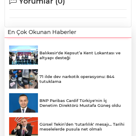
Yorumlar (
0
)
En Çok Okunan Haberler
Balıkesir'de Kepsut’a Kent Lokantası ve
altyapı desteği
71 ilde dev narkotik operasyonu: 844
tutuklama
BNP Paribas Cardif Türkiye'nin İç
Denetim Direktörü Mustafa Güneş oldu
Gürsel Tekin’den 'tutarlılık' mesajı... Tarihi
meselelerde pusula net olmalı