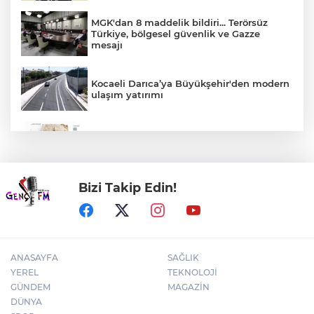
MGK'dan 8 maddelik bildiri... Terörsüz
Türkiye, bölgesel güvenlik ve Gazze
mesajı
Kocaeli Darıca’ya Büyükşehir'den modern
ulaşım yatırımı
Türk Tarih Kurumu’ndan tarihi içerikler
tek platformda
Bizi Takip Edin!
İMES OSB geleceğin sanayisini inşa
ediyor! Sanayinin geleceği İMES OSB'de
konuşuldu
ANASAYFA
SAĞLIK
YEREL
TEKNOLOJİ
GÜNDEM
MAGAZİN
DÜNYA