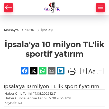
Anasayfa
SPOR
İpsala'ya
10
milyon
İpsala'ya 10 milyon TL'lik
TL'lik
sportif
yatırım
sportif yatırım
İpsala'ya 10 milyon TL'lik sportif yatırım
Haber Giriş Tarihi: 17.08.2025 12:21
Haber Güncellenme Tarihi: 17.08.2025 12:21
Kaynak: IGF