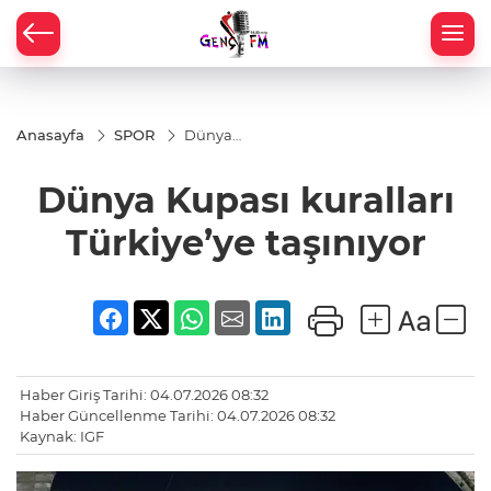
Anasayfa
SPOR
Dünya
Kupası
kuralları
Dünya Kupası kuralları
Türkiye’ye
taşınıyor
Türkiye’ye taşınıyor
Haber Giriş Tarihi: 04.07.2026 08:32
Haber Güncellenme Tarihi: 04.07.2026 08:32
Kaynak: IGF