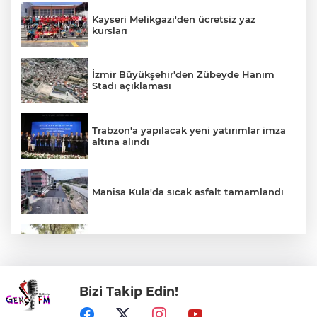
Kayseri Melikgazi'den ücretsiz yaz
kursları
İzmir Büyükşehir'den Zübeyde Hanım
Stadı açıklaması
Trabzon'a yapılacak yeni yatırımlar imza
altına alındı
Manisa Kula'da sıcak asfalt tamamlandı
Denizli'de 'KoşuYolu' baştan sona
yenileniyor
Bizi Takip Edin!
Bozcaada mercan resifleri için koruma
seferberliği... 180 deniz canlısı türü kayıt
altına alındı