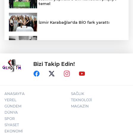
temel
İzmir Karabağlar'da BİO fark yarattı
30 ilde DEAŞ'a 104 gözaltı!
Bizi Takip Edin!
Bursa Yıldırım'da çocuklar hem öğreniyor
hem eğleniyor
ANASAYFA
SAĞLIK
YEREL
TEKNOLOJİ
GÜNDEM
MAGAZİN
DÜNYA
SPOR
SİYASET
EKONOMİ