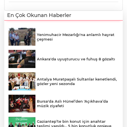
En Çok Okunan Haberler
Yenimuhacir Mezarlığı'na anlamlı hayrat
çeşmesi
Ankara'da uyuşturucu ve fuhuş 8 gözaltı
Antalya Muratpaşalı Sultanlar kenetlendi,
gözler yeni sezonda
Bursa'da Aslı Hünel’den 'Açıkhava’da
müzik ziyafeti
Gaziantep’te bin konut için anahtar
teslimi yapıldı... 5 bin konutluk projeye