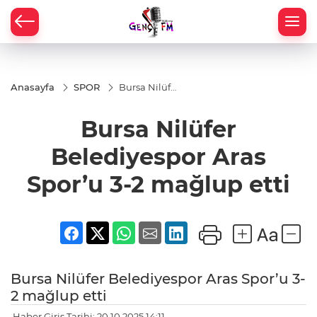
Anasayfa
SPOR
Bursa Nilüfer
Belediyespor
Aras Spor’u
Bursa Nilüfer
3-2 mağlup
etti
Belediyespor Aras
Spor’u 3-2 mağlup etti
Bursa Nilüfer Belediyespor Aras Spor’u 3-
2 mağlup etti
Haber Giriş Tarihi: 20.10.2025 14:11