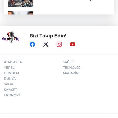
Özgür Özel ve Veli Ağbaba için fezleke
hazırlandı!
Bizi Takip Edin!
Karacabey'de 38 bin 850 dekar arazi
modern sulamaya kavuşuyor
ANASAYFA
SAĞLIK
YEREL
TEKNOLOJİ
GÜNDEM
MAGAZİN
DÜNYA
SPOR
SİYASET
EKONOMİ