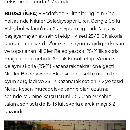
çekişme sonunda 3-2 yendi.
BURSA (İGFA) -
Vodafone Sultanlar Ligi’nin 2’nci
haftasında Nilüfer Belediyespor Eker, Cengiz Göllü
Voleybol Salonu’nda Aras Spor’u ağırladı. Maça iyi
başlayamayan ev sahibi ekip, ilk seti 25-13’lük skorla
konuk ekibe verdi. 2’nci sette oyuna ağırlığını koyan
ve toparlanan Nilüfer Belediyespor, 25-21’lik skorla
maça denge getirdi. Ancak konuk ekip, 3’üncü seti
de aynı skorla (25-21) kazanarak tekrar öne geçti.
Nilüfer Belediyespor Eker, 4’üncü sette üstün bir
oyun sergiledi ve 25-17 kazanarak setleri 2-2’ye taşıdı.
Nefes kesen mücadeleye sahne olan uzatma
setinde rakibine karşı üstünlük kuran ev sahibi
takım, son seti de 15-13’lük skorla alarak maçı 3-2
kazandı.