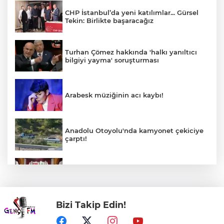
CHP İstanbul’da yeni katılımlar... Gürsel
Tekin: Birlikte başaracağız
Turhan Çömez hakkında 'halkı yanıltıcı
bilgiyi yayma' soruşturması
Arabesk müziğinin acı kaybı!
Anadolu Otoyolu'nda kamyonet çekiciye
çarptı!
DAĞDER ve BUMEV'den eğitim için güç
birliği
Bizi Takip Edin!
Ayvalık’ta üretici ve el emeği pazarı renk
katıyor