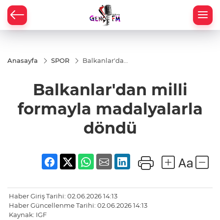
Anasayfa
SPOR
Balkanlar'dan
milli formayla
madalyalarla
Balkanlar'dan milli
döndü
formayla madalyalarla
döndü
Haber Giriş Tarihi: 02.06.2026 14:13
Haber Güncellenme Tarihi: 02.06.2026 14:13
Kaynak: IGF