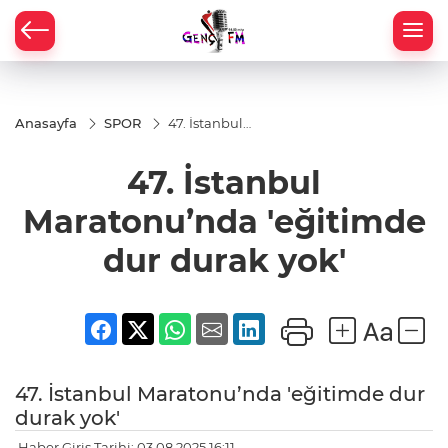
Anasayfa
SPOR
47. İstanbul
Maratonu’nda
'eğitimde dur
47. İstanbul
durak yok'
Maratonu’nda 'eğitimde
dur durak yok'
47. İstanbul Maratonu’nda 'eğitimde dur
durak yok'
Haber Giriş Tarihi: 03.08.2025 16:11