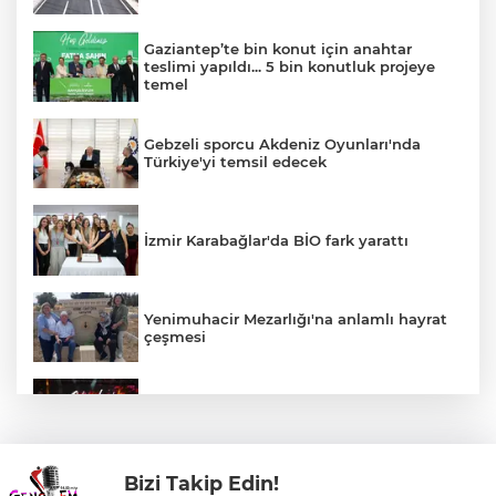
Gaziantep’te bin konut için anahtar
teslimi yapıldı... 5 bin konutluk projeye
temel
Gebzeli sporcu Akdeniz Oyunları'nda
Türkiye'yi temsil edecek
İzmir Karabağlar'da BİO fark yarattı
Yenimuhacir Mezarlığı'na anlamlı hayrat
çeşmesi
Bursa'da Aslı Hünel’den 'Açıkhava’da
müzik ziyafeti
Bizi Takip Edin!