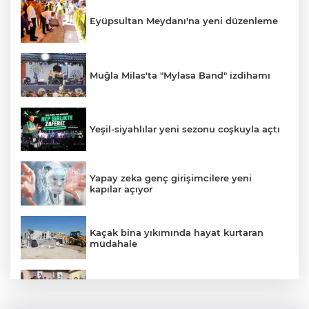
Eyüpsultan Meydanı'na yeni düzenleme
Muğla Milas'ta "Mylasa Band" izdihamı
Yeşil-siyahlılar yeni sezonu coşkuyla açtı
Yapay zeka genç girişimcilere yeni
kapılar açıyor
Kaçak bina yıkımında hayat kurtaran
müdahale
Mühendis Tek-Sen Bayındırlık’tan tarihi
adım: İlk şube Diyarbakır’da açıldı