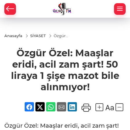
Anasayfa
SİYASET
Özgür
Özel:
Maaşlar
Özgür Özel: Maaşlar
eridi, acil
zam şart!
50 liraya 1
eridi, acil zam şart! 50
şişe
mazot
liraya 1 şişe mazot bile
bile
alınmıyor!
alınmıyor!
Özgür Özel: Maaşlar eridi, acil zam şart!