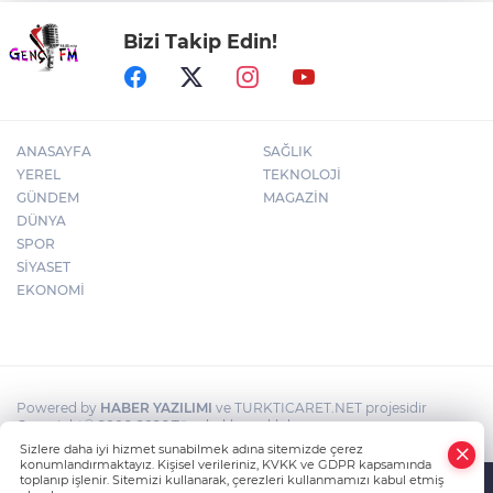
Bizi Takip Edin!
Kütahya'da Geleneksel Müderris
Mahallesi Şenliği coşkusu
ANASAYFA
SAĞLIK
YEREL
TEKNOLOJİ
GÜNDEM
MAGAZİN
DÜNYA
SPOR
SİYASET
EKONOMİ
Powered by
HABER YAZILIMI
ve TURKTICARET.NET projesidir
Copyright© 2006-2026 Tüm hakları saklıdır.
Sizlere daha iyi hizmet sunabilmek adına sitemizde çerez
konumlandırmaktayız. Kişisel verileriniz, KVKK ve GDPR kapsamında
toplanıp işlenir. Sitemizi kullanarak, çerezleri kullanmamızı kabul etmiş