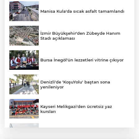
Manisa Kula'da sıcak asfalt tamamlandı
İzmir Büyükşehir'den Zübeyde Hanım
Stadı açıklaması
Bursa İnegöl'ün lezzetleri vitrine çıkıyor
Denizli'de 'KoşuYolu' baştan sona
yenileniyor
Kayseri Melikgazi'den ücretsiz yaz
kursları
Yelken şöleninde kıyasıya mücadele
başlıyor