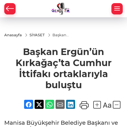
Anasayfa
SİYASET
Başkan
Ergün’ün
Kırkağaç’ta
Başkan Ergün’ün
Cumhur
İttifakı
ortaklarıyla
Kırkağaç’ta Cumhur
buluştu
İttifakı ortaklarıyla
buluştu
Manisa Büyükşehir Belediye Başkanı ve