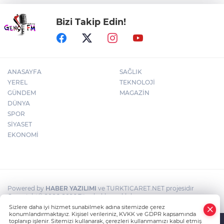
Bizi Takip Edin!
Cevdet Yılmaz: Milli yetkinlik hamlesi ile
insan kaynağını güçlendiriyoruz
ANASAYFA
SAĞLIK
YEREL
TEKNOLOJİ
GÜNDEM
MAGAZİN
DÜNYA
SPOR
SİYASET
EKONOMİ
Powered by
HABER YAZILIMI
ve TURKTICARET.NET projesidir
Copyright© 2006-2026 Tüm hakları saklıdır.
Sizlere daha iyi hizmet sunabilmek adına sitemizde çerez
konumlandırmaktayız. Kişisel verileriniz, KVKK ve GDPR kapsamında
toplanıp işlenir. Sitemizi kullanarak, çerezleri kullanmamızı kabul etmiş