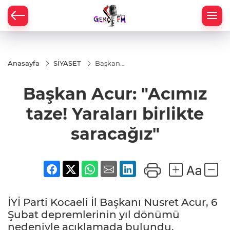
Anasayfa
SİYASET
Başkan
Acur:
"Acımız
Başkan Acur: "Acımız
taze!
Yaraları
birlikte
taze! Yaraları birlikte
saracağız"
saracağız"
İYİ Parti Kocaeli İl Başkanı Nusret Acur, 6
Şubat depremlerinin yıl dönümü
nedeniyle açıklamada bulundu.