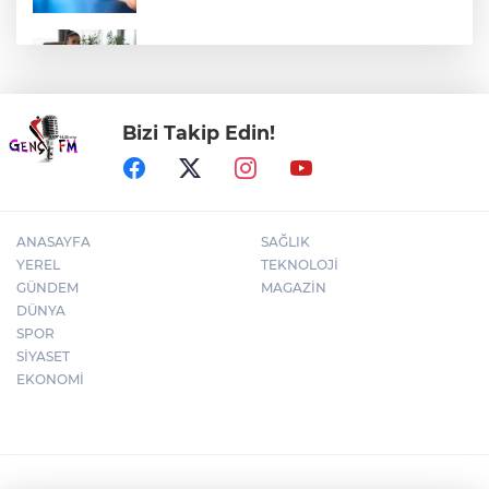
Moda dünyasından siyasete sürpriz
transfer iddiası!
Bizi Takip Edin!
Nevşehir Kültür Yolu'nda Sefo coşkusu
ANASAYFA
SAĞLIK
YEREL
TEKNOLOJİ
GÜNDEM
MAGAZİN
DÜNYA
SPOR
SİYASET
EKONOMİ