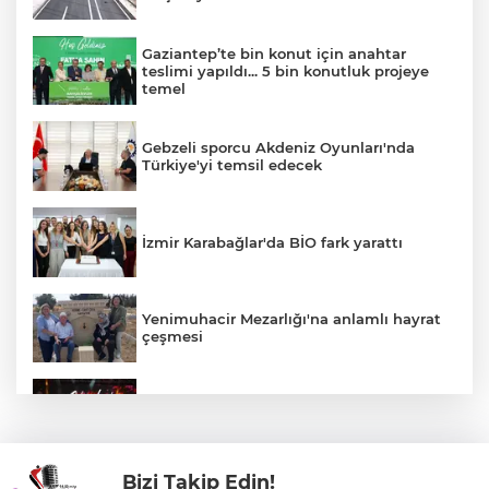
Gaziantep’te bin konut için anahtar
teslimi yapıldı... 5 bin konutluk projeye
temel
Gebzeli sporcu Akdeniz Oyunları'nda
Türkiye'yi temsil edecek
İzmir Karabağlar'da BİO fark yarattı
Yenimuhacir Mezarlığı'na anlamlı hayrat
çeşmesi
Bursa'da Aslı Hünel’den 'Açıkhava’da
müzik ziyafeti
Bizi Takip Edin!