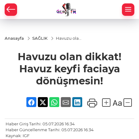
Anasayfa
SAĞLIK
Havuzu olan
dikkat!
Havuz keyfi
Havuzu olan dikkat!
faciaya
dönüşmesin!
Havuz keyfi faciaya
dönüşmesin!
Haber Giriş Tarihi: 05.07.2026 16:34
Haber Güncellenme Tarihi: 05.07.2026 16:34
Kaynak: IGF