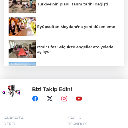
Türkiye'nin planlı tarım tarihi değişti
Eyüpsultan Meydanı'na yeni düzenleme
İzmir Efes Selçuk'te engeller atölyelerle
aşılıyor
Uludağ İçecek, 1. FC Nürnberg’in resmi
sponsoru oldu
Bizi Takip Edin!
Kütahya'da Geleneksel Müderris
Mahallesi Şenliği coşkusu
ANASAYFA
SAĞLIK
YEREL
TEKNOLOJİ