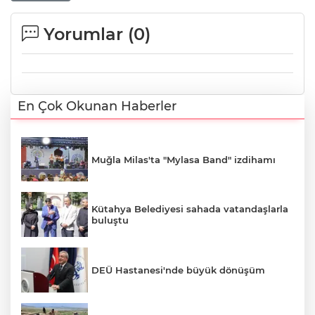
Yorumlar (
0
)
En Çok Okunan Haberler
Muğla Milas'ta "Mylasa Band" izdihamı
Kütahya Belediyesi sahada vatandaşlarla
buluştu
DEÜ Hastanesi'nde büyük dönüşüm