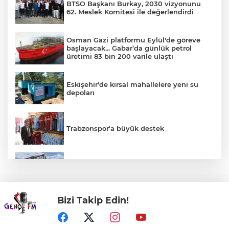
BTSO Başkanı Burkay, 2030 vizyonunu
62. Meslek Komitesi ile değerlendirdi
Osman Gazi platformu Eylül'de göreve
başlayacak... Gabar’da günlük petrol
üretimi 83 bin 200 varile ulaştı
Eskişehir'de kırsal mahallelere yeni su
depoları
Trabzonspor'a büyük destek
Balıkesir’de kıyılar anlık takip ediliyor
Bizi Takip Edin!
TOFAŞ potada yeni sezonu hazır