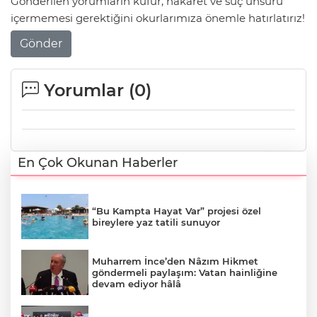
Gönderilen yorumların küfür, hakaret ve suç unsuru
içermemesi gerektiğini okurlarımıza önemle hatırlatırız!
Gönder
Yorumlar (
0
)
En Çok Okunan Haberler
“Bu Kampta Hayat Var” projesi özel
bireylere yaz tatili sunuyor
Muharrem İnce’den Nâzım Hikmet
göndermeli paylaşım: Vatan hainliğine
devam ediyor hâlâ