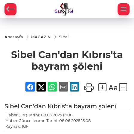
Anasayfa
MAGAZİN
Sibel
Can'dan
Kıbrıs'ta
Sibel Can'dan Kıbrıs'ta
bayram
şöleni
bayram şöleni
Sibel Can'dan Kıbrıs'ta bayram şöleni
Haber Giriş Tarihi: 08.06.2025 15:08
Haber Güncellenme Tarihi: 08.06.2025 15:08
Kaynak: IGF