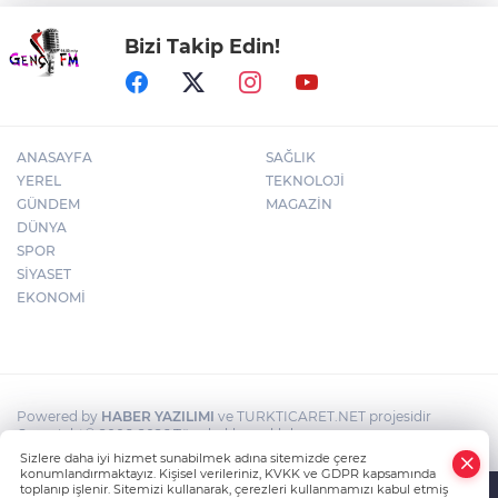
Bizi Takip Edin!
Cevdet Yılmaz: Milli yetkinlik hamlesi ile
insan kaynağını güçlendiriyoruz
ANASAYFA
SAĞLIK
YEREL
TEKNOLOJİ
GÜNDEM
MAGAZİN
DÜNYA
SPOR
SİYASET
EKONOMİ
Powered by
HABER YAZILIMI
ve TURKTICARET.NET projesidir
Copyright© 2006-2026 Tüm hakları saklıdır.
Sizlere daha iyi hizmet sunabilmek adına sitemizde çerez
konumlandırmaktayız. Kişisel verileriniz, KVKK ve GDPR kapsamında
toplanıp işlenir. Sitemizi kullanarak, çerezleri kullanmamızı kabul etmiş