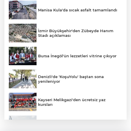
Manisa Kula'da sıcak asfalt tamamlandı
İzmir Büyükşehir'den Zübeyde Hanım
Stadı açıklaması
Bursa İnegöl'ün lezzetleri vitrine çıkıyor
Denizli'de 'KoşuYolu' baştan sona
yenileniyor
Kayseri Melikgazi'den ücretsiz yaz
kursları
Yelken şöleninde kıyasıya mücadele
başlıyor