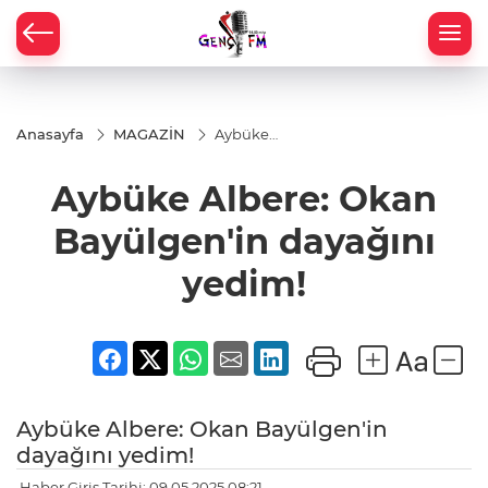
Anasayfa
MAGAZİN
Aybüke
Albere:
Okan
Aybüke Albere: Okan
Bayülgen'in
dayağını
yedim!
Bayülgen'in dayağını
yedim!
Aybüke Albere: Okan Bayülgen'in
dayağını yedim!
Haber Giriş Tarihi: 09.05.2025 08:21