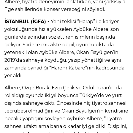
Albere, tiyatro deneyimini anlatırken, yeni şarkısıyla
Ege sahillerinde konser vereceğini söyledi.
İSTANBUL (İGFA) -
Yeni teklisi “Harap” ile kariyer
yolculuğunda hızla yükselen Aybüke Albere, son
günlerde adından söz ettiren isimlerin başında
geliyor. Sadece müzikte değil, oyunculukta da
yetenekli olan Aybüke Albere, Okan Bayülgen’in
2019’da sahneye koyduğu, yazıp yönettiği ve aynı
zamanda oynadığı “Harem Kabare”nin kadrosunda
yer aldı.
Albere, Özge Borak, Ezgi Çelik ve Ödül Turan’ın da
rol aldığı oyunda iki yıl boyunca Türkiye’de ve yurt
dışında sahneye çıktı. Öncesinde hiç tiyatro sahnesi
tecrübesi olmadığını ve Okan Bayülgen’in kendisine
hocalık yaptığını söyleyen Aybüke Albere, “Tiyatro
sahnesi ufaktı ama bana o kadar iyi geldi ki. Disiplini,