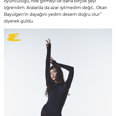
oyunculuğu, role girmeyi ve daha birçok şeyi
öğrendim. Aralarda da azar işitmedim değil… Okan
Bayülgen’in dayağını yedim desem doğru olur”
diyerek güldü.