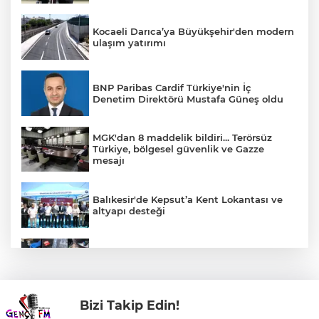
Kocaeli Darıca’ya Büyükşehir'den modern
ulaşım yatırımı
BNP Paribas Cardif Türkiye'nin İç
Denetim Direktörü Mustafa Güneş oldu
MGK'dan 8 maddelik bildiri... Terörsüz
Türkiye, bölgesel güvenlik ve Gazze
mesajı
Balıkesir'de Kepsut’a Kent Lokantası ve
altyapı desteği
71 ilde dev narkotik operasyonu: 844
tutuklama
Bizi Takip Edin!
İzmir Efes Selçuk'ta engelsiz yaşamda