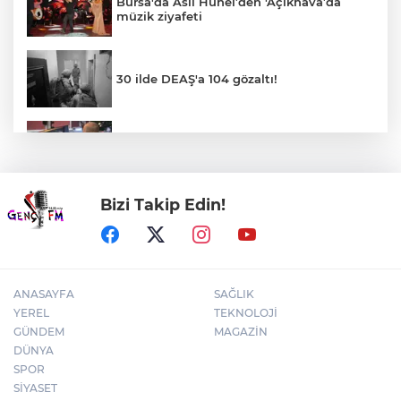
Bursa'da Aslı Hünel’den 'Açıkhava’da
müzik ziyafeti
30 ilde DEAŞ'a 104 gözaltı!
Ankara'da uyuşturucu ve fuhuş 8 gözaltı
Bizi Takip Edin!
Antalya Muratpaşalı Sultanlar kenetlendi,
gözler yeni sezonda
ANASAYFA
SAĞLIK
YEREL
TEKNOLOJİ
GÜNDEM
MAGAZİN
DÜNYA
SPOR
SİYASET