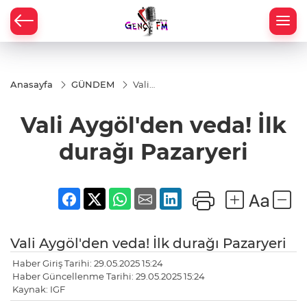
Anasayfa
GÜNDEM
Vali
Aygöl'den
veda! İlk
Vali Aygöl'den veda! İlk
durağı
Pazaryeri
durağı Pazaryeri
Vali Aygöl'den veda! İlk durağı Pazaryeri
Haber Giriş Tarihi: 29.05.2025 15:24
Haber Güncellenme Tarihi: 29.05.2025 15:24
Kaynak: IGF