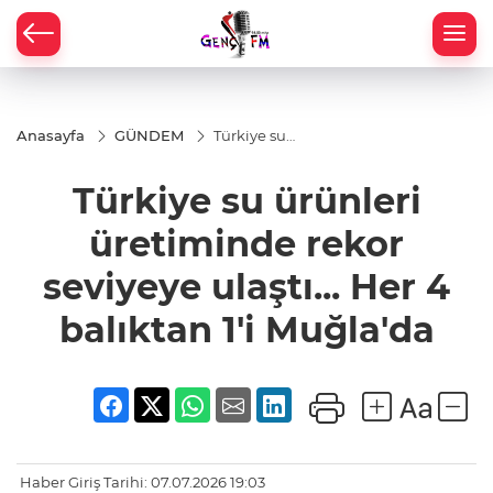
Anasayfa
GÜNDEM
Türkiye su
ürünleri
üretiminde
Türkiye su ürünleri
rekor
seviyeye
ulaştı... Her
üretiminde rekor
4 balıktan
1'i
seviyeye ulaştı... Her 4
Muğla'da
balıktan 1'i Muğla'da
Haber Giriş Tarihi: 07.07.2026 19:03