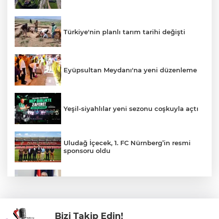
Türkiye'nin planlı tarım tarihi değişti
Eyüpsultan Meydanı'na yeni düzenleme
Yeşil-siyahlılar yeni sezonu coşkuyla açtı
Uludağ İçecek, 1. FC Nürnberg’in resmi
sponsoru oldu
DEÜ Hastanesi'nde büyük dönüşüm
Bizi Takip Edin!