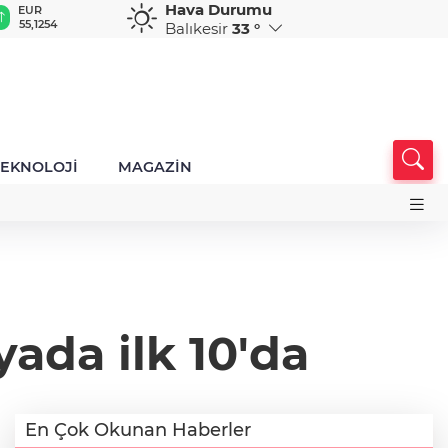
Hava Durumu
GBP
CHF
CAD
RUB
A
64,3468
59,0083
34,1883
0,5822
1
Balıkesir
33 °
TEKNOLOJİ
MAGAZİN
ada ilk 10'da
En Çok Okunan Haberler