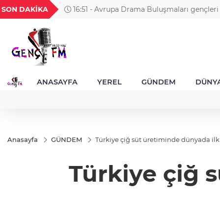
GEL
TND
BGN
VND
SON DAKİKA
16:51 - Osmangazi’de geleceğin yüzücüleri se
49
18,2677
16,3788
27,9743
0,0018
aldı
ANASAYFA
YEREL
GÜNDEM
DÜNY
Anasayfa
GÜNDEM
Türkiye çiğ süt üretiminde dünyada ilk
Türkiye çiğ 