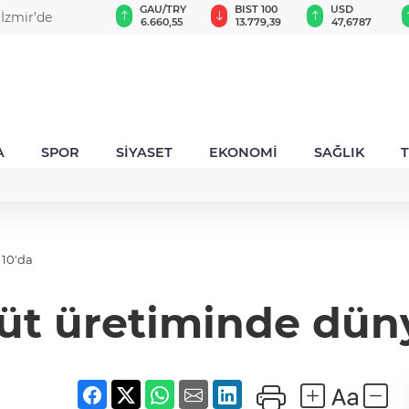
GAU/TRY
BIST 100
USD
EUR
rtifikalarını
6.660,55
13.779,39
47,6787
55,1254
A
SPOR
SİYASET
EKONOMİ
SAĞLIK
 10'da
süt üretiminde düny