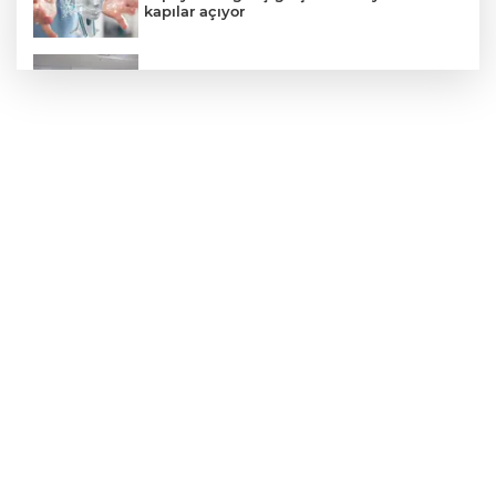
kapılar açıyor
İzmir Karabağlar Meclisi'nde komisyonlar
yeniden şekillendi
688 milyon TL tarımsal destek
hesaplarda