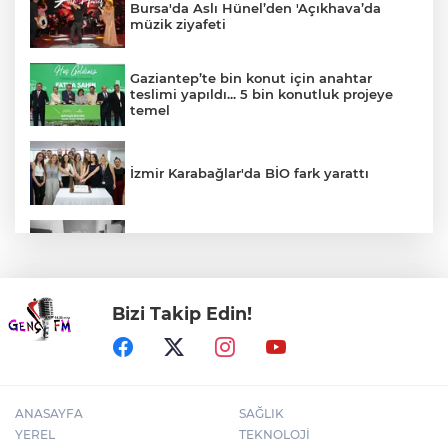
Bursa'da Aslı Hünel’den 'Açıkhava’da
müzik ziyafeti
Gaziantep’te bin konut için anahtar
teslimi yapıldı... 5 bin konutluk projeye
temel
İzmir Karabağlar'da BİO fark yarattı
30 ilde DEAŞ'a 104 gözaltı!
Bizi Takip Edin!
Bursa Yıldırım'da çocuklar hem öğreniyor
hem eğleniyor
ANASAYFA
SAĞLIK
YEREL
TEKNOLOJİ