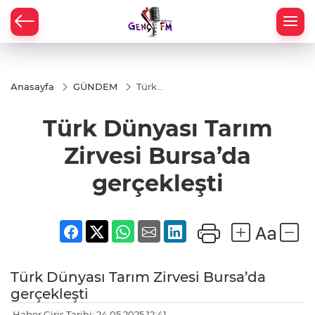
Anasayfa
GÜNDEM
Türk
Dünyası
Tarım
Türk Dünyası Tarım
Zirvesi
Bursa’da
gerçekleşti
Zirvesi Bursa’da
gerçekleşti
Türk Dünyası Tarım Zirvesi Bursa’da
gerçekleşti
Haber Giriş Tarihi: 24.05.2025 12:41