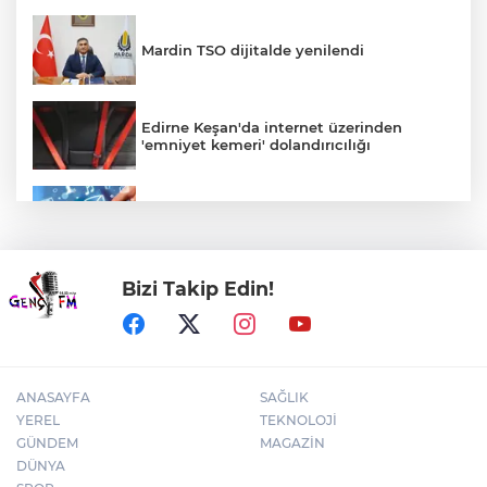
Mardin TSO dijitalde yenilendi
Edirne Keşan'da internet üzerinden
'emniyet kemeri' dolandırıcılığı
Türkiye internete bağlandı! Her 10
kişiden 9'u çevrim içi
Bizi Takip Edin!
Antalya Muratpaşa'da çocukların
gelişimine cimnastik desteği
ANASAYFA
SAĞLIK
YEREL
TEKNOLOJİ
GÜNDEM
MAGAZİN
DÜNYA