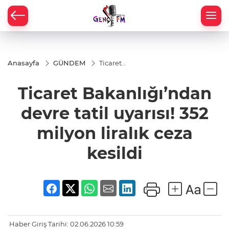
Anasayfa
GÜNDEM
Ticaret
Bakanlığı’ndan
devre tatil
Ticaret Bakanlığı’ndan
uyarısı! 352
milyon liralık
ceza kesildi
devre tatil uyarısı! 352
milyon liralık ceza
kesildi
Haber Giriş Tarihi: 02.06.2026 10:59