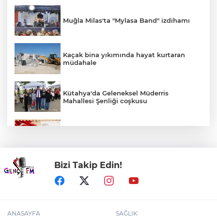
Muğla Milas'ta "Mylasa Band" izdihamı
Kaçak bina yıkımında hayat kurtaran
müdahale
Kütahya'da Geleneksel Müderris
Mahallesi Şenliği coşkusu
Filistin'in dünyaya açılan sesi olmaya
devam edeceğiz
Bizi Takip Edin!
Eyüpsultan Meydanı'na yeni düzenleme
ANASAYFA
SAĞLIK