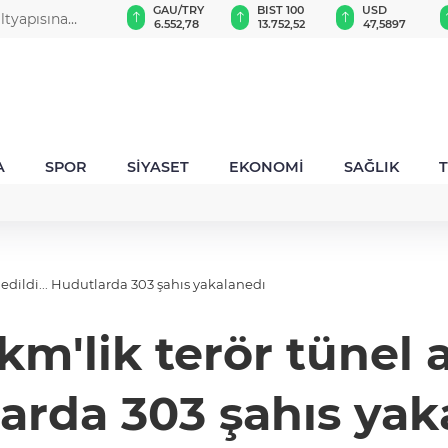
GAU/TRY
BIST 100
USD
EUR
Kuğu Gölü”
6.552,78
13.752,52
47,5897
55,0590
A
SPOR
SİYASET
EKONOMİ
SAĞLIK
 edildi... Hudutlarda 303 şahıs yakalanedı
m'lik terör tünel ağ
arda 303 şahıs yak