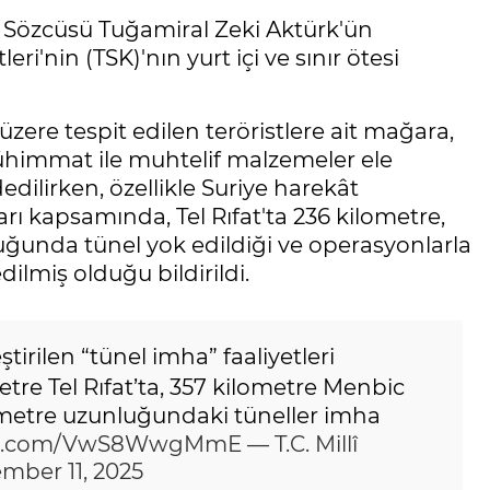
lık Sözcüsü Tuğamiral Zeki Aktürk'ün
eri'nin (TSK)'nın yurt içi ve sınır ötesi
zere tespit edilen teröristlere ait mağara,
mühimmat ile muhtelif malzemeler ele
edilirken, özellikle Suriye harekât
rı kapsamında, Tel Rıfat'ta 236 kilometre,
ğunda tünel yok edildiği ve operasyonlarla
ilmiş olduğu bildirildi.
tirilen “tünel imha” faaliyetleri
re Tel Rıfat’ta, 357 kilometre Menbic
metre uzunluğundaki tüneller imha
ter.com/VwS8WwgMmE
— T.C. Millî
mber 11, 2025