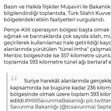
Basın ve Halkla İlişkiler Müşaviri ile Bakan
bilgilendirdiği toplantıda, Türk Silahlı Kuvvetl
bölgelerdeki etkin faaliyetleri vurgulandı.
Pençe-Kilit operasyon bölgesi başta olmak ü
sığınak ve barınaklarda çok sayıda silah, 
geçirilerek kullanılamaz hale getirildiği kayd
alanlarında yürütülen "tünel imha" çalışmala
Menbic bölgesinde ise 357 kilometre uzunlu
toplamda 593 kilometre tünel ağı bertaraf ed
Suriye harekât alanlarında gerçekleş
kapsamında ise bugüne kadar 236 kilomet
bölgesinde olmak üzere toplam 593 kilo
edildi.
#MillîSavunmaBakanlığı
pic.twit
Savunma Bakanlığı (@tcsavunma)
Septe