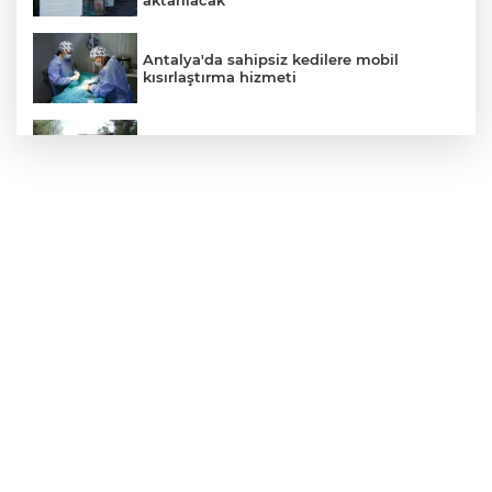
Antalya'da sahipsiz kedilere mobil
kısırlaştırma hizmeti
Bursa İnegöl Millet Bahçesi’nde üst yapı
çalışmaları başladı
Üsküdar’da Başkan Vekili seçimi krizi!
Geçersiz oy tartışması çıktı