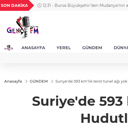
GEL
TND
BGN
VND
SON DAKİKA
12:31 - Denizli Opera ve Bale Günleri’nde “
56
18,1987
16,2478
28,0626
0,0018
büyüsü
ANASAYFA
YEREL
GÜNDEM
DÜNY
Anasayfa
GÜNDEM
Suriye'de 593 km'lik terör tünel ağı yok
Suriye'de 593 k
Hudutl