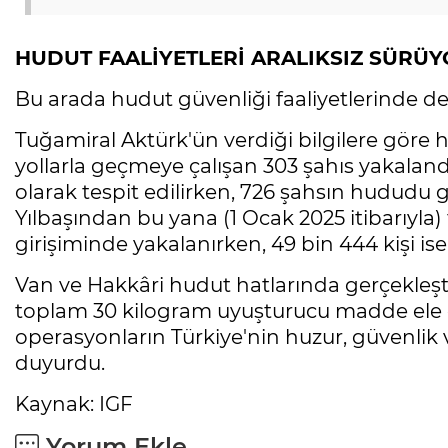
HUDUT FAALİYETLERİ ARALIKSIZ SÜRÜ
Bu arada hudut güvenliği faaliyetlerinde d
Tuğamiral Aktürk'ün verdiği bilgilere göre 
yollarla geçmeye çalışan 303 şahıs yakalan
olarak tespit edilirken, 726 şahsın hududu 
Yılbaşından bu yana (1 Ocak 2025 itibarıyla) 
girişiminde yakalanırken, 49 bin 444 kişi is
Van ve Hakkâri hudut hatlarında gerçekleşti
toplam 30 kilogram uyuşturucu madde ele geç
operasyonların Türkiye'nin huzur, güvenlik ve
duyurdu.
Kaynak: IGF
Yorum Ekle