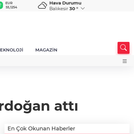
Hava Durumu
EUR
GBP
CHF
CAD
R
55,1254
64,3468
59,0083
34,1883
0
Balıkesir
30 °
TEKNOLOJİ
MAGAZİN
doğan attı
En Çok Okunan Haberler