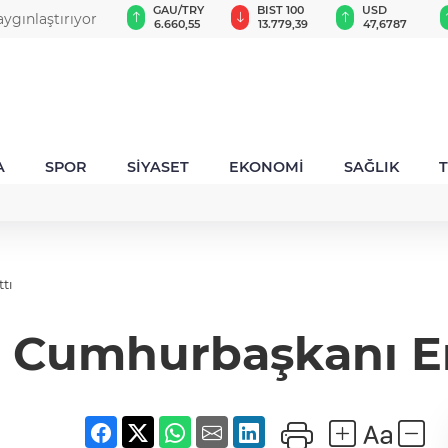
VND
GAU/TRY
BIST 100
USD
ygınlaştırıyor
0,0018
6.660,55
13.779,39
47,6787
A
SPOR
SİYASET
EKONOMİ
SAĞLIK
tı
ı Cumhurbaşkanı Er