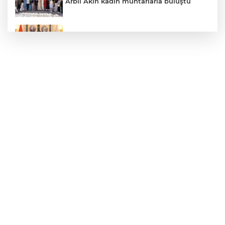
Arbil Akın kadın muhtarlarla buluştu
Faili meçhul 2 cinayet daha aydınlatıldı
ABB'den mevsimlik tarım işçilerine
sağlık buluşması