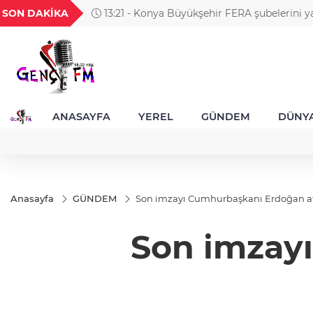
H
UYU
GEL
TND
BGN
SON DAKİKA
13:21 - Konya Büyükşehir FERA şubelerini ya
52
1,1849
18,2677
16,3788
27,9743
ANASAYFA
YEREL
GÜNDEM
DÜNY
Anasayfa
GÜNDEM
Son imzayı Cumhurbaşkanı Erdoğan at
Son imzay