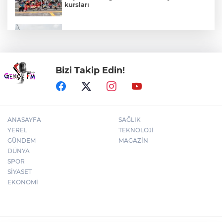
kursları
Yelken şöleninde kıyasıya mücadele
başlıyor
Bizi Takip Edin!
Cevdet Yılmaz: Milli yetkinlik hamlesi ile
insan kaynağını güçlendiriyoruz
ANASAYFA
SAĞLIK
YEREL
TEKNOLOJİ
GÜNDEM
MAGAZİN
DÜNYA
SPOR
SİYASET
EKONOMİ