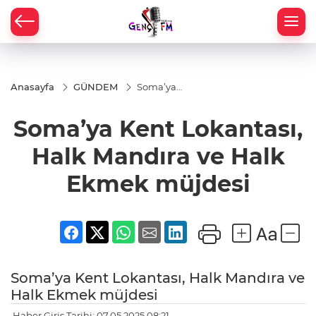
Anasayfa
GÜNDEM
Soma’ya
Kent
Lokantası,
Soma’ya Kent Lokantası,
Halk
Mandıra
ve Halk
Halk Mandıra ve Halk
Ekmek
müjdesi
Ekmek müjdesi
Soma’ya Kent Lokantası, Halk Mandıra ve
Halk Ekmek müjdesi
Haber Giriş Tarihi: 07.05.2025 08:21