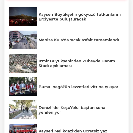
Kayseri Büyükşehir gökyüzü tutkunlarını
Erciyes'te buluşturacak
Manisa Kula'da sıcak asfalt tamamlandı
İzmir Büyükşehir'den Zübeyde Hanım
Stadı açıklaması
Bursa İnegöl'ün lezzetleri vitrine çıkıyor
Denizli'de 'KoşuYolu' baştan sona
yenileniyor
Kayseri Melikgazi'den ücretsiz yaz