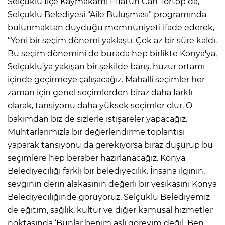
Selçuklu İlçe Kaymakamı Eflatun Can Tortop da,
Selçuklu Belediyesi “Aile Buluşması” programında
bulunmaktan duyduğu memnuniyeti ifade ederek,
“Yeni bir seçim dönemi yaklaştı. Çok az bir süre kaldı.
Bu seçim dönemini de burada hep birlikte Konya'ya,
Selçuklu’ya yakışan bir şekilde barış, huzur ortamı
içinde geçirmeye çalışacağız. Mahalli seçimler her
zaman için genel seçimlerden biraz daha farklı
olarak, tansiyonu daha yüksek seçimler olur. O
bakımdan biz de sizlerle istişareler yapacağız.
Muhtarlarımızla bir değerlendirme toplantısı
yaparak tansiyonu da gerekiyorsa biraz düşürüp bu
seçimlere hep beraber hazırlanacağız. Konya
Belediyeciliği farklı bir belediyecilik. İnsana ilginin,
sevginin derin alakasının değerli bir vesikasını Konya
Belediyeciliğinde görüyoruz. Selçuklu Belediyemiz
de eğitim, sağlık, kültür ve diğer kamusal hizmetler
noktasında ‘Bunlar benim asli görevim değil. Ben