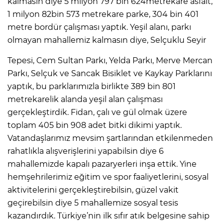
kalmasın diye 5 milyon 797 bin 624metrekare asfalt,
1 milyon 82bin 573 metrekare parke, 304 bin 401
metre bordür çalışması yaptık. Yeşil alanı, parkı
olmayan mahallemiz kalmasın diye, Selçuklu Seyir
Tepesi, Cem Sultan Parkı, Yelda Parkı, Merve Mercan
Parkı, Selçuk ve Sancak Bisiklet ve Kaykay Parklarını
yaptık, bu parklarımızla birlikte 389 bin 801
metrekarelik alanda yeşil alan çalışması
gerçekleştirdik. Fidan, çalı ve gül olmak üzere
toplam 405 bin 908 adet bitki dikimi yaptık.
Vatandaşlarımız mevsim şartlarından etkilenmeden
rahatlıkla alışverişlerini yapabilsin diye 6
mahallemizde kapalı pazaryerleri inşa ettik. Yine
hemşehrilerimiz eğitim ve spor faaliyetlerini, sosyal
aktivitelerini gerçekleştirebilsin, güzel vakit
geçirebilsin diye 5 mahallemize sosyal tesis
kazandırdık. Türkiye’nin ilk sıfır atık belgesine sahip