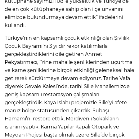
kütüphane sayımızı 108’ e yükselttik ve Türkiye’de
de en çok kütüphaneye sahip olan ilçe unvanını
elimizde bulundurmaya devam ettik” ifadelerini
kullandı.
Türkiye’nin en kapsamlı çocuk etkinliği olan Şivlilik
Çocuk Bayramı’nı 3 yıldır rekor katılımlarla
gerçekleştirdiklerini dile getiren Ahmet
Pekyatırmacı, “Yine mahalle şenliklerinden uçurtma
ve karne şenliklerine birçok etkinliği geleneksel hale
getirerek sürdürmeye devam ediyoruz. Tarihe Vefa
diyerek Gevale Kalesi’nde, tarihi Sille Mahallemizde
geniş kapsamlı restorasyon çalışmaları
gerçekleştirdik. Kaya Islahı projemizle Sille’yi afete
maruz bölge statüsünden çıkardık. Subaşı
Hamamı’nı restore ettik, Merdivenli Sokakların
ıslahını yaptık. Karma Yapılar Kapalı Otopark ve
Meydan Projesi başta olmak üzere Sille’de birçok