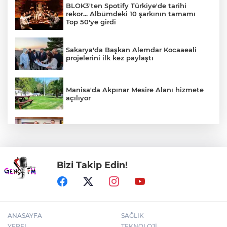
BLOK3'ten Spotify Türkiye'de tarihi
rekor... Albümdeki 10 şarkının tamamı
Top 50'ye girdi
Sakarya'da Başkan Alemdar Kocaaeali
projelerini ilk kez paylaştı
Manisa'da Akpınar Mesire Alanı hizmete
açılıyor
CHP Grubu da çerçeve yasa teklifini
imzaladı
Bizi Takip Edin!
Dokuz Eylül nitelikli hekim kadrosunu
güçlendirdi
ANASAYFA
SAĞLIK
YEREL
TEKNOLOJİ