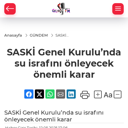
Anasayfa
GÜNDEM
SASKİ
Genel
Kurulu’nda
SASKİ Genel Kurulu’nda
su israfını
önleyecek
önemli
su israfını önleyecek
karar
önemli karar
SASKİ Genel Kurulu’nda su israfını
önleyecek önemli karar
Haber Giriş Tarihi: 12.05.2025 17:06