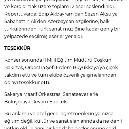
ve koro olmak üzere toplam 12 eser seslendirildi.
Repertuvarda; Edip Akbayram’dan Sezen Aksu’ya,
Sabahattin Ali’den Azerbaycan ezgilerine, halk
türkülerinden Türk sanat müziğine kadar geniş bir
yelpazede seçilmiş eserler yer aldı.
TEŞEKKÜR
Konser sonunda İl Millî Eğitim Müdürü Coşkun
Bakırtaş, Orkestra Şefi Erdem Büyükkaya’ya çiçek
takdim etti ve tüm ekibe özverili çalışmalarından
dolayı teşekkür etti.
Sakarya Maarif Orkestrası Sanatseverlerle
Buluşmaya Devam Edecek
Bu anlamlı ve özel gece, öğretmenlerin yalnızca
eğitim değil, kültür ve sanat alanlarında da ne denli
yetkin olduklarını bir kez daha gözler önüne serdi.