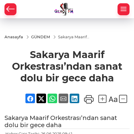
Anasayfa
GÜNDEM
Sakarya Maarif
Orkestrası’ndan
sanat dolu bir
Sakarya Maarif
gece daha
Orkestrası’ndan sanat
dolu bir gece daha
Sakarya Maarif Orkestrası’ndan sanat
dolu bir gece daha
Haber Giriş Tarihi: 26.06.2025 09:41