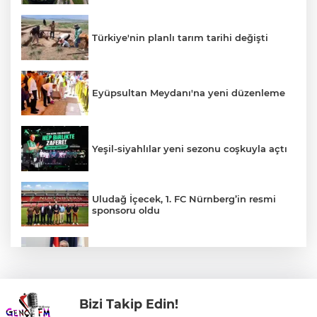
Türkiye'nin planlı tarım tarihi değişti
Eyüpsultan Meydanı'na yeni düzenleme
Yeşil-siyahlılar yeni sezonu coşkuyla açtı
Uludağ İçecek, 1. FC Nürnberg’in resmi
sponsoru oldu
DEÜ Hastanesi'nde büyük dönüşüm
Bizi Takip Edin!
Kaçak bina yıkımında hayat kurtaran