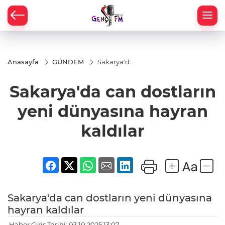
Anasayfa
GÜNDEM
Sakarya'da
can
dostların
Sakarya'da can dostların
yeni
dünyasına
hayran
yeni dünyasına hayran
kaldılar
kaldılar
Sakarya'da can dostların yeni dünyasına
hayran kaldılar
Haber Giriş Tarihi: 03.10.2025 13:07