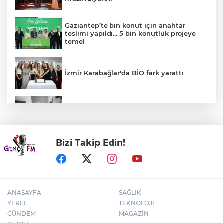
Gaziantep’te bin konut için anahtar
teslimi yapıldı... 5 bin konutluk projeye
temel
İzmir Karabağlar'da BİO fark yarattı
30 ilde DEAŞ'a 104 gözaltı!
Bizi Takip Edin!
Bursa Yıldırım'da çocuklar hem öğreniyor
hem eğleniyor
ANASAYFA
SAĞLIK
YEREL
TEKNOLOJİ
GÜNDEM
MAGAZİN