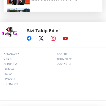
Kocaeli Darıca’ya Büyükşehir'den modern
ulaşım yatırımı
Bizi Takip Edin!
İzmir Karabağlar'da BİO fark yarattı
ANASAYFA
SAĞLIK
YEREL
TEKNOLOJİ
GÜNDEM
MAGAZİN
DÜNYA
SPOR
SİYASET
EKONOMİ