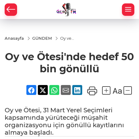
Anasayfa
GÜNDEM
Oy ve
Ötesi'nde
hedef 50
Oy ve Ötesi'nde hedef 50
bin
gönüllü
bin gönüllü
Oy ve Ötesi, 31 Mart Yerel Seçimleri
kapsamında yürüteceği müşahit
organizasyonu için gönüllü kayıtlarını
almaya başladı.