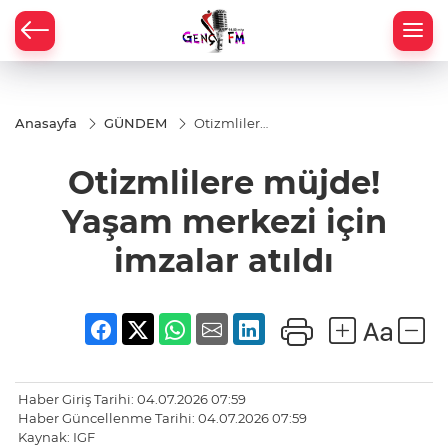
Anasayfa
GÜNDEM
Otizmlilere
müjde!
Yaşam
Otizmlilere müjde!
merkezi
için
imzalar
Yaşam merkezi için
atıldı
imzalar atıldı
Haber Giriş Tarihi: 04.07.2026 07:59
Haber Güncellenme Tarihi: 04.07.2026 07:59
Kaynak: IGF