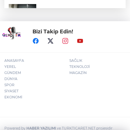
Kılıçdaroğlu, CHP Gençlik Kolları
yönetimiyle buluştu
Bizi Takip Edin!
Arabesk müziğinin acı kaybı!
ANASAYFA
SAĞLIK
YEREL
TEKNOLOJİ
GÜNDEM
MAGAZİN
DÜNYA
SPOR
SİYASET
EKONOMİ
Powered by
HABER YAZILIMI
ve TURKTICARET.NET projesidir