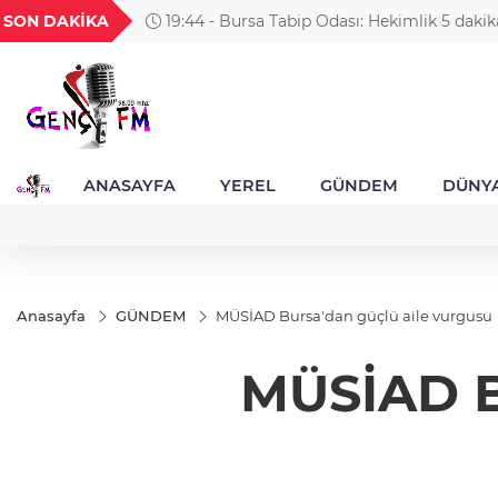
GEL
TND
BGN
VND
SON DAKİKA
19:44 - Gebze’nin geleceği için Başkent'te 
52
18,2379
16,2383
27,9743
0,0018
ANASAYFA
YEREL
GÜNDEM
DÜNY
Anasayfa
GÜNDEM
MÜSİAD Bursa'dan güçlü aile vurgusu
MÜSİAD B