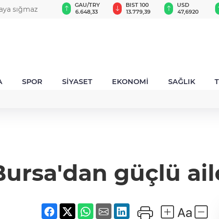
GAU/TRY
BIST 100
USD
EUR
güçlü temaslar
6.648,33
13.779,39
47,6920
55,1705
A
SPOR
SİYASET
EKONOMİ
SAĞLIK
ursa'dan güçlü ail