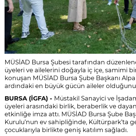
MÜSİAD Bursa Şubesi tarafından düzenlenen 
üyeleri ve ailelerini doğayla iç içe, samimi b
konuşan MÜSİAD Bursa Şube Başkanı Alpars
ardındaki en büyük gücün aileler olduğunu
BURSA (İGFA) -
Müstakil Sanayici ve İşada
üyeleri arasındaki birlik, beraberlik ve day
etkinliğe imza attı. MÜSİAD Bursa Şube Ba
Kurulu’nun ev sahipliğinde, Kültürpark’ta ge
çocuklarıyla birlikte geniş katılım sağladı.