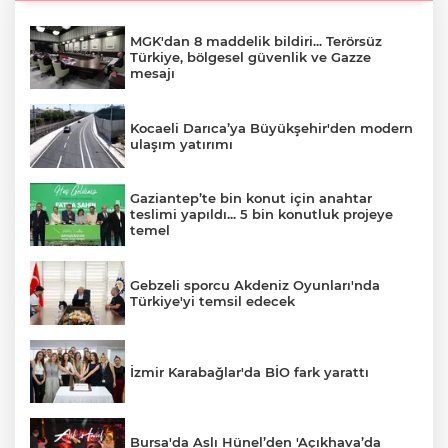
MGK'dan 8 maddelik bildiri... Terörsüz
Türkiye, bölgesel güvenlik ve Gazze
mesajı
Kocaeli Darıca’ya Büyükşehir'den modern
ulaşım yatırımı
Gaziantep’te bin konut için anahtar
teslimi yapıldı... 5 bin konutluk projeye
temel
Gebzeli sporcu Akdeniz Oyunları'nda
Türkiye'yi temsil edecek
İzmir Karabağlar'da BİO fark yarattı
Bursa'da Aslı Hünel’den 'Açıkhava’da