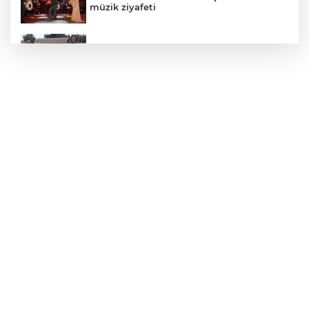
müzik ziyafeti
Yenimuhacir Mezarlığı'na anlamlı hayrat
çeşmesi
Yakıt barcı filosuna iki yeni gemi