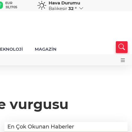
Hava Durumu
GBP
CHF
CAD
RUB
A
64,3952
59,0407
34,2254
0,5822
1
Balıkesir
32 °
TEKNOLOJİ
MAGAZİN
e vurgusu
En Çok Okunan Haberler