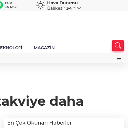
Hava Durumu
GBP
CHF
CAD
RUB
A
64,3468
59,0083
34,1883
0,5822
1
Balıkesir
34 °
TEKNOLOJİ
MAGAZİN
 takviye daha
En Çok Okunan Haberler