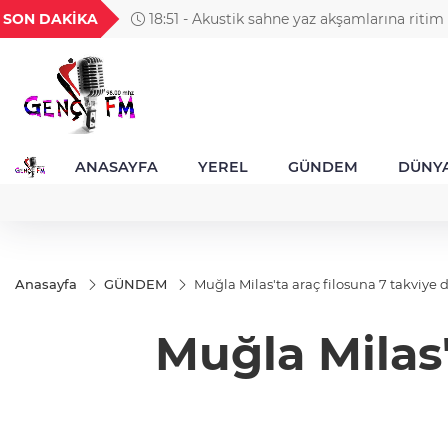
GEL
TND
BGN
VND
SON DAKİKA
18:51 - Kırsal yollara neşter
49
18,2677
16,3788
27,9743
0,0018
ANASAYFA
YEREL
GÜNDEM
DÜNY
Anasayfa
GÜNDEM
Muğla Milas'ta araç filosuna 7 takviye 
Muğla Milas'