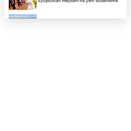
Eyüpsultan Meydanı'na yeni düzenleme
Uludağ İçecek, 1. FC Nürnberg’in resmi
sponsoru oldu
Kütahya'da Geleneksel Müderris
Mahallesi Şenliği coşkusu