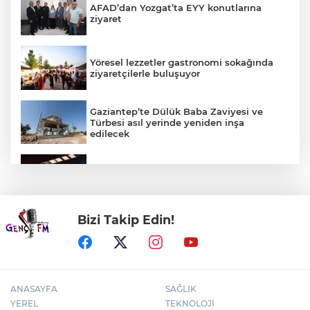
AFAD’dan Yozgat’ta EYY konutlarına
ziyaret
Yöresel lezzetler gastronomi sokağında
ziyaretçilerle buluşuyor
Gaziantep’te Dülük Baba Zaviyesi ve
Türbesi asıl yerinde yeniden inşa
edilecek
Korkudan komediye, animasyondan
dramaya 6 yeni film vizyonda
Bizi Takip Edin!
KOBİ’ler siber suçluların yeni hedefi
ANASAYFA
SAĞLIK
YEREL
TEKNOLOJİ