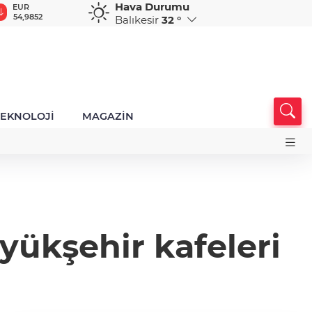
Hava Durumu
GBP
CHF
CAD
RUB
64,1878
58,6718
34,0285
0,5752
Balıkesir
32 °
TEKNOLOJİ
MAGAZİN
yükşehir kafeleri