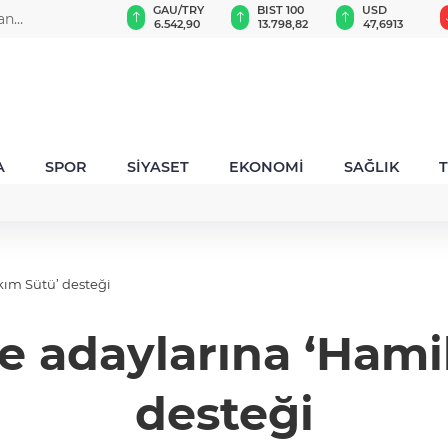
ND
GAU/TRY
BIST 100
USD
EUR
or
,0018
6.542,90
13.798,82
47,6913
54,980
A
SPOR
SİYASET
EKONOMİ
SAĞLIK
kım Sütü’ desteği
e adaylarına ‘Hami
desteği