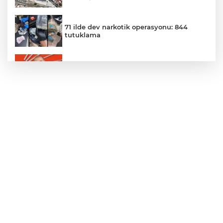
71 ilde dev narkotik operasyonu: 844
tutuklama
Gürsel Tekin’den 'tutarlılık' mesajı... Tarihi
meselelerde pusula net olmalı
MGK'dan 8 maddelik bildiri... Terörsüz
Türkiye, bölgesel güvenlik ve Gazze
mesajı