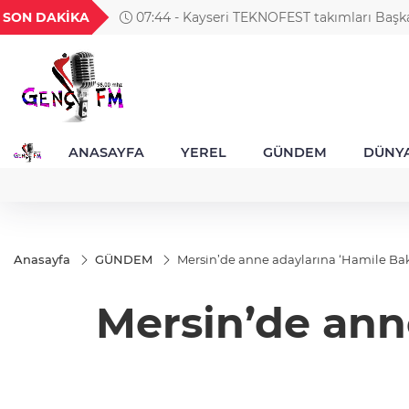
UYU
GEL
TND
BGN
V
SON DAKİKA
07:13 - Kayseri Talas'ta her kapı çalınıy
1,1822
18,2376
16,2326
27,9743
0
ANASAYFA
YEREL
GÜNDEM
DÜNY
Anasayfa
GÜNDEM
Mersin’de anne adaylarına ‘Hamile Ba
Mersin’de ann