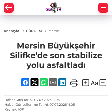
Anasayfa
GÜNDEM
Mersin
Büyükşehir
Silifke’de
Mersin Büyükşehir
son
stabilize
yolu
Silifke’de son stabilize
asfaltladı
yolu asfaltladı
Haber Giriş Tarihi: 07.07.2026 11:05
Haber Güncellenme Tarihi: 07.07.2026 11:05
Kaynak: IGF