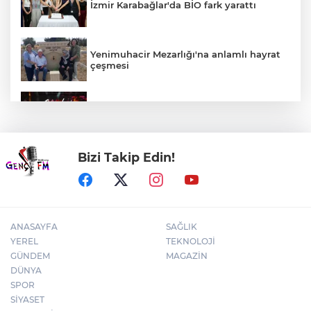
İzmir Karabağlar'da BİO fark yarattı
Yenimuhacir Mezarlığı'na anlamlı hayrat
çeşmesi
Bursa'da Aslı Hünel’den 'Açıkhava’da
müzik ziyafeti
Bizi Takip Edin!
30 ilde DEAŞ'a 104 gözaltı!
ANASAYFA
SAĞLIK
YEREL
TEKNOLOJİ
GÜNDEM
MAGAZİN
DÜNYA
SPOR
SİYASET