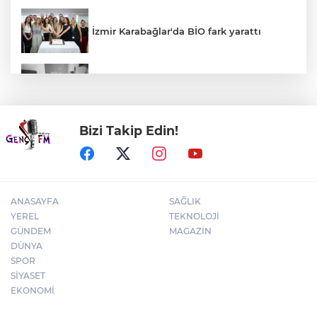
İzmir Karabağlar'da BİO fark yarattı
30 ilde DEAŞ'a 104 gözaltı!
Bizi Takip Edin!
Bursa Yıldırım'da çocuklar hem öğreniyor
hem eğleniyor
ANASAYFA
SAĞLIK
YEREL
TEKNOLOJİ
GÜNDEM
MAGAZİN
DÜNYA
SPOR
SİYASET
EKONOMİ