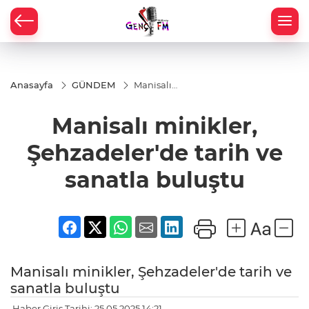
Anasayfa
GÜNDEM
Manisalı
minikler,
Şehzadeler'de
Manisalı minikler,
tarih ve
sanatla
buluştu
Şehzadeler'de tarih ve
sanatla buluştu
Manisalı minikler, Şehzadeler'de tarih ve
sanatla buluştu
Haber Giriş Tarihi: 25.05.2025 14:21