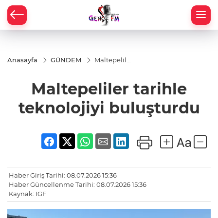
Anasayfa
GÜNDEM
Maltepeliler
tarihle
teknolojiyi
Maltepeliler tarihle
buluşturdu
teknolojiyi buluşturdu
Haber Giriş Tarihi: 08.07.2026 15:36
Haber Güncellenme Tarihi: 08.07.2026 15:36
Kaynak: IGF