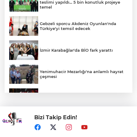
teslimi yapıldı... 5 bin konutluk projeye
temel
Gebzeli sporcu Akdeniz Oyunları'nda
Türkiye'yi temsil edecek
İzmir Karabağlar'da BİO fark yarattı
Yenimuhacir Mezarlığı'na anlamlı hayrat
çeşmesi
Bursa'da Aslı Hünel’den 'Açıkhava’da
müzik ziyafeti
Bizi Takip Edin!
30 ilde DEAŞ'a 104 gözaltı!