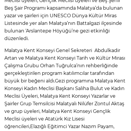
Meclisi üyeleri, Gençlik Meclisi üyeleri ve Beş Şehir
Beş Şair Programı kapsamında Malatya’da bulunan
yazar ve şairleri için UNESCO Dünya Kültür Miras
Listesinde yer alan Malatya’nın Battalgazi ilçesinde
bulunan ‘Arslantepe Höyüğü’ne gezi etkinliği
düzenledi.
Malatya Kent Konseyi Genel Sekreteri Abdulkadir
Artan ve Malatya Kent Konseyi Tarih ve Kültür Mirası
Çalışma Grubu Orhan Tuğrulca’nın rehberliğinde
gerçekleştirilen program katılımcılar tarafından
büyük bir beğeni aldı.Gezi programına Malatya Kent
Konseyi Kadın Meclisi Başkanı Saliha Bulut ve Kadın
Meclisi Üyeleri, Malatya Kent Konseyi Yazarlar ve
Şairler Grup Temsilcisi Malatyalı Nilüfer Zontul Aktaş
ve grup üyeleri, Malatya Kent Konseyi Gençlik
Meclisi üyeleri ve Atatürk Kız Lisesi
öğrencileri,Elazığlı Eğitimci Yazar Nazım Payam,