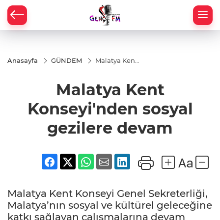
Anasayfa
GÜNDEM
Malatya Kent
Konseyi'nden
sosyal
Malatya Kent
gezilere
devam
Konseyi'nden sosyal
gezilere devam
Malatya Kent Konseyi Genel Sekreterliği,
Malatya’nın sosyal ve kültürel geleceğine
katkı sağlayan çalışmalarına devam