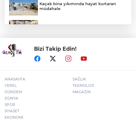
Kaçak bina yıkımında hayat kurtaran
müdahale
Mühendis Tek-Sen Bayındırlık’tan tarihi
adım: İlk şube Diyarbakır’da açıldı
Bizi Takip Edin!
Kütahya'da Geleneksel Müderris
Mahallesi Şenliği coşkusu
ANASAYFA
SAĞLIK
YEREL
TEKNOLOJİ
GÜNDEM
MAGAZİN
DÜNYA
SPOR
SİYASET
EKONOMİ