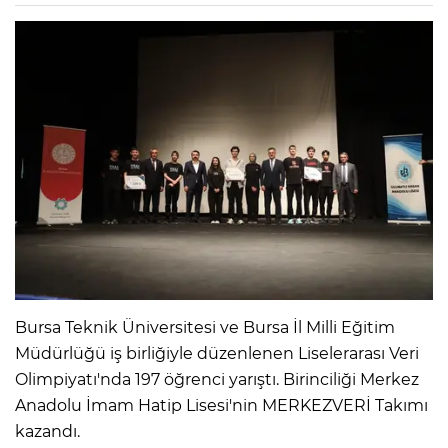
Bursa Teknik Üniversitesi ve Bursa İl Milli Eğitim
Müdürlüğü iş birliğiyle düzenlenen Liselerarası Veri
Olimpiyatı'nda 197 öğrenci yarıştı. Birinciliği Merkez
Anadolu İmam Hatip Lisesi'nin MERKEZVERİ Takımı
kazandı.