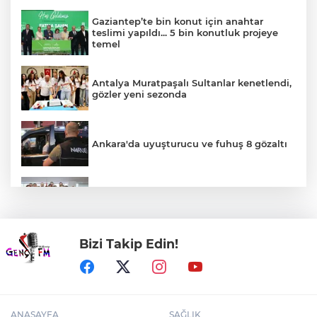
Gaziantep’te bin konut için anahtar
teslimi yapıldı... 5 bin konutluk projeye
temel
Antalya Muratpaşalı Sultanlar kenetlendi,
gözler yeni sezonda
Ankara'da uyuşturucu ve fuhuş 8 gözaltı
İzmir Karabağlar'da BİO fark yarattı
Bizi Takip Edin!
Bursa Yıldırım'da çocuklar hem öğreniyor
hem eğleniyor
ANASAYFA
SAĞLIK