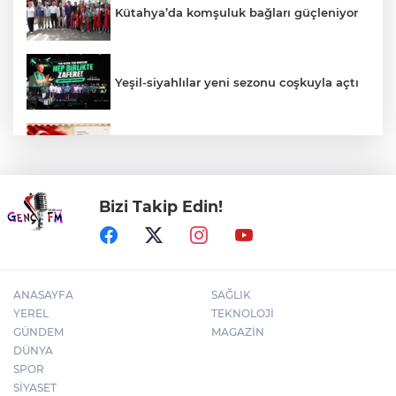
Kütahya’da komşuluk bağları güçleniyor
Yeşil-siyahlılar yeni sezonu coşkuyla açtı
Filistin'in dünyaya açılan sesi olmaya
devam edeceğiz
Bizi Takip Edin!
Anadolu Dostluk Rallisi'nde ilk yarı
tamamlandı
ANASAYFA
SAĞLIK
YEREL
TEKNOLOJİ
GÜNDEM
MAGAZİN
DÜNYA
SPOR
SİYASET