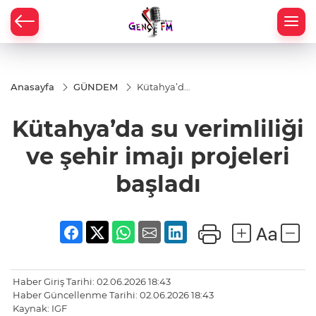
Anasayfa
GÜNDEM
Kütahya’da
su
verimliliği
Kütahya’da su verimliliği
ve şehir
imajı
projeleri
ve şehir imajı projeleri
başladı
başladı
Haber Giriş Tarihi: 02.06.2026 18:43
Haber Güncellenme Tarihi: 02.06.2026 18:43
Kaynak: IGF