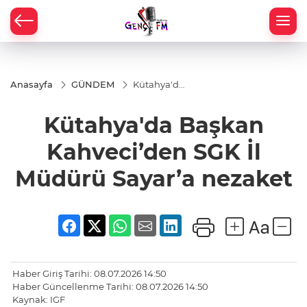
Anasayfa
GÜNDEM
Kütahya'da
Başkan
Kahveci’den
Kütahya'da Başkan
SGK İl
Müdürü
Sayar’a
Kahveci’den SGK İl
nezaket
Müdürü Sayar’a nezaket
Haber Giriş Tarihi: 08.07.2026 14:50
Haber Güncellenme Tarihi: 08.07.2026 14:50
Kaynak: IGF