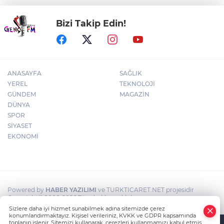
Bizi Takip Edin!
MGK'dan 8 maddelik bildiri... Terörsüz
Türkiye, bölgesel güvenlik ve Gazze
mesajı
ANASAYFA
SAĞLIK
YEREL
TEKNOLOJİ
GÜNDEM
MAGAZİN
DÜNYA
SPOR
SİYASET
EKONOMİ
Powered by
HABER YAZILIMI
ve TURKTICARET.NET projesidir
Copyright© 2006-2026 Tüm hakları saklıdır.
Sizlere daha iyi hizmet sunabilmek adına sitemizde çerez
konumlandırmaktayız. Kişisel verileriniz, KVKK ve GDPR kapsamında
toplanıp işlenir. Sitemizi kullanarak, çerezleri kullanmamızı kabul etmiş