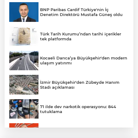
BNP Paribas Cardif Türkiye'nin İç
Denetim Direktörü Mustafa Güneş oldu
Türk Tarih Kurumu’ndan tarihi içerikler
tek platformda
Kocaeli Darıca’ya Büyükşehir'den modern
ulaşım yatırımı
İzmir Büyükşehir'den Zübeyde Hanım
Stadı açıklaması
71 ilde dev narkotik operasyonu: 844
tutuklama
Gürsel Tekin’den 'tutarlılık' mesajı... Tarihi
meselelerde pusula net olmalı