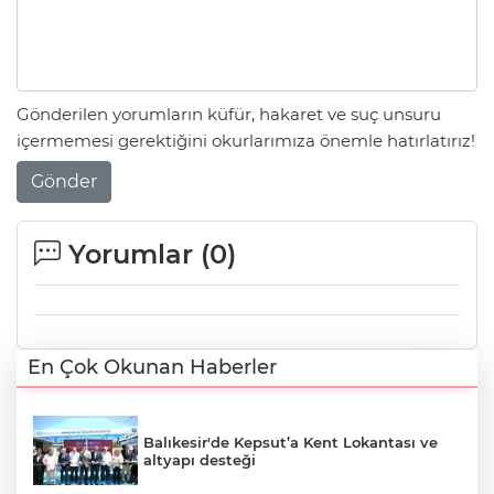
Gönderilen yorumların küfür, hakaret ve suç unsuru
içermemesi gerektiğini okurlarımıza önemle hatırlatırız!
Gönder
Yorumlar (
0
)
En Çok Okunan Haberler
Balıkesir'de Kepsut’a Kent Lokantası ve
altyapı desteği