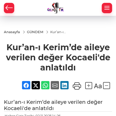
Anasayfa
GÜNDEM
Kur’an-ı
Kerim’de
aileye
Kur’an-ı Kerim’de aileye
verilen
değer
Kocaeli'de
verilen değer Kocaeli'de
anlatıldı
anlatıldı
Kur’an-ı Kerim’de aileye verilen değer
Kocaeli'de anlatıldı
Haber Giriş Tarihi: 02.11.2025 14:26