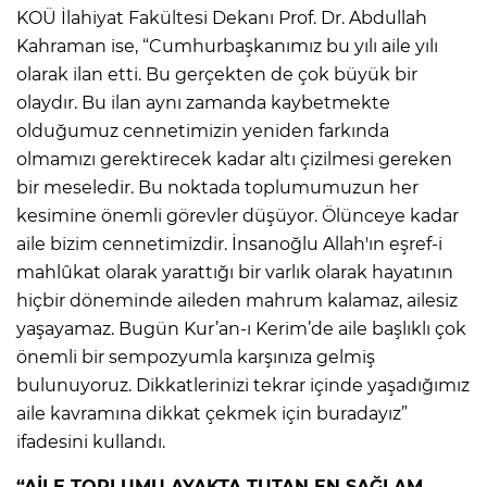
KOÜ İlahiyat Fakültesi Dekanı Prof. Dr. Abdullah
Kahraman ise, “Cumhurbaşkanımız bu yılı aile yılı
olarak ilan etti. Bu gerçekten de çok büyük bir
olaydır. Bu ilan aynı zamanda kaybetmekte
olduğumuz cennetimizin yeniden farkında
olmamızı gerektirecek kadar altı çizilmesi gereken
bir meseledir. Bu noktada toplumumuzun her
kesimine önemli görevler düşüyor. Ölünceye kadar
aile bizim cennetimizdir. İnsanoğlu Allah'ın eşref-i
mahlûkat olarak yarattığı bir varlık olarak hayatının
hiçbir döneminde aileden mahrum kalamaz, ailesiz
yaşayamaz. Bugün Kur’an-ı Kerim’de aile başlıklı çok
önemli bir sempozyumla karşınıza gelmiş
bulunuyoruz. Dikkatlerinizi tekrar içinde yaşadığımız
aile kavramına dikkat çekmek için buradayız”
ifadesini kullandı.
“AİLE TOPLUMU AYAKTA TUTAN EN SAĞLAM