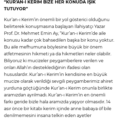
“KUR’AN-I KERİM BİZE HER KONUDA IŞIK
TUTUYOR”
Kur’an-ı Kerim’in önemli bir yol gösterici olduğunu
belirterek konuşmasına başlayan İlahiyatçı Yazar
Prof. Dr. Mehmet Emin Ay, “Kur’an-ı Kerim’de aile
konusu kadar çok bahsedilen başka bir konu yoktur.
Bu aile mefhumuna böylesine büyük bir önem
atfetmesinin hikmeti ya da hikmetleri neler olabilir.
Biliyoruz ki mucizeler peygamberlere verilen ve
onları Allah’ın desteklediğinin ifadesi olan
hususlardır. Kur’an-ı Kerim’in kendisine en büyük
mucize olarak verildiği sevgili peygamberimiz ahiret
yurduna göçtüğünde Kur’an-ı Kerim onunla birlikte
aramızdan ayrılmadı. Kur’an-ı Kerim’in en önemli
farkı geride bizle hala aramızda yaşıyor olmasıdır. 14
asır önce bir kitabı kerim içinde anne babaya öf bile
denilmemesini insana telkin eden ayetler